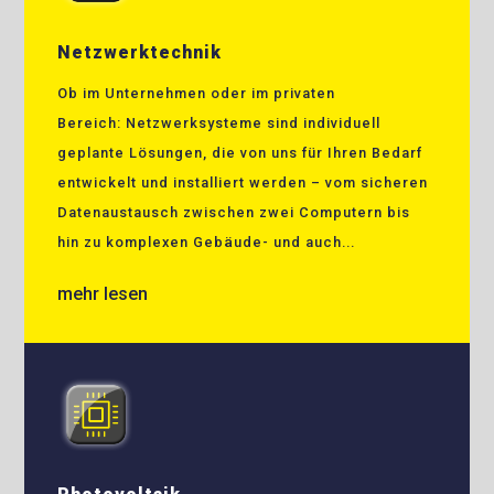
Netzwerktechnik
Ob im Unternehmen oder im privaten
Bereich: Netzwerksysteme sind individuell
geplante Lösungen, die von uns für Ihren Bedarf
entwickelt und installiert werden – vom sicheren
Datenaustausch zwischen zwei Computern bis
hin zu komplexen Gebäude- und auch...
mehr lesen