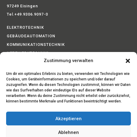
97249 Eisingen
Tel.+49.9306.9097-0
ELEKTROTECHNIK
GEBÄUDEAUTOMATION
KOMMUNIKATIONSTECHNIK
NETZWERKTECHNIK
Zustimmung verwalten
BRANDMELDEANLAGEN
PHOTOVOLTAIK
Um dir ein optimales Erlebnis zu bieten, verwenden wir Technologien wie
SICHERHEITSTECHNIK
Cookies, um Geräteinformationen zu speichern und/oder darauf
zuzugreifen. Wenn du diesen Technologien zustimmst, können wir Daten
SERVICE
wie das Surfverhalten oder eindeutige IDs auf dieser Website
verarbeiten. Wenn du deine Zustimmung nicht erteilst oder zurückziehst,
können bestimmte Merkmale und Funktionen beeinträchtigt werden.
IMPRESSUM
DATENSCHUTZ
Akzeptieren
AGB
Ablehnen